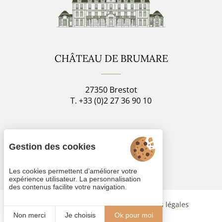
CHÂTEAU DE BRUMARE
27350 Brestot
T. +33 (0)2 27 36 90 10
Restez connecté
Gestion des cookies
Suivez-nous
Les cookies permettent d’améliorer votre
expérience utilisateur. La personnalisation
des contenus facilite votre navigation.
Gestion des cookies
CGV
Mentions légales
Plan du site
© 2021
Juliana
Non merci
Je choisis
Ok pour moi